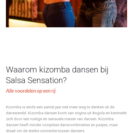
Waarom kizomba dansen bij
Salsa Sensation?
Alle voordelen op een rij
Kizomba is sinds een aantal jaar niet meer weg te denken uit de
danswereld. Kizomba dansen komt van origine uit Angola en kenmerkt
zich door een rustige en sensuele manier van dansen. Kizomba
dansen heeft minder complexe danscombinaties en pasjes, maar
draait om de sterke connectie tussen dansers.