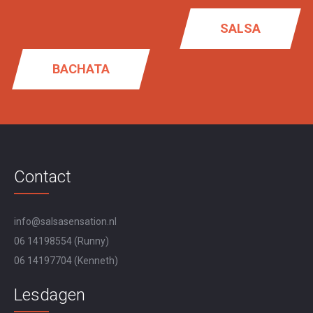
SALSA
BACHATA
Contact
info@salsasensation.nl
06 14198554
(Runny)
06 14197704
(Kenneth)
Lesdagen