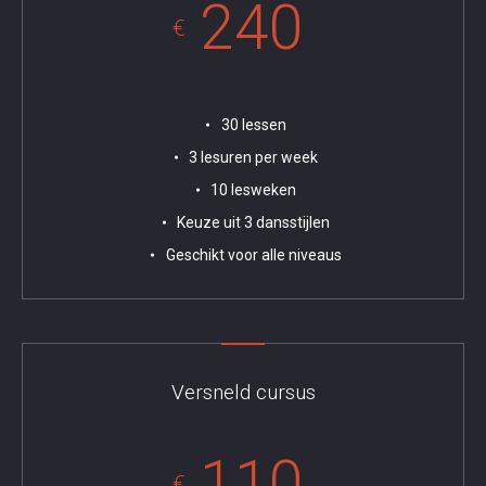
240
€
30 lessen
3 lesuren per week
10 lesweken
Keuze uit 3 dansstijlen
Geschikt voor alle niveaus
Versneld cursus
110
€