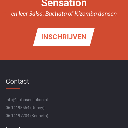
Sensation
en leer Salsa, Bachata of Kizomba dansen
INSCHRIJVEN
Contact
info@salsasensation.nl
06 14198554
(Runny)
06 14197704
(Kenneth)