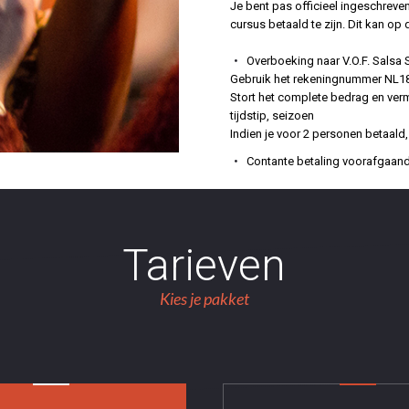
Je bent pas officieel ingeschreve
cursus betaald te zijn. Dit kan op
Overboeking naar V.O.F. Salsa 
Gebruik het rekeningnummer NL18 
Stort het complete bedrag en verm
tijdstip, seizoen
Indien je voor 2 personen betaal
Contante betaling voorafgaand 
Tarieven
Kies je pakket