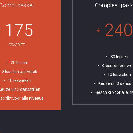
Combi pakket
Compleet pakk
175
240
€
€
FAVORIET
30 lessen
20 lessen
3 lesuren per we
2 lesuren per week
10 lesweken
10 lesweken
Keuze uit 3 danssti
Keuze uit 2 dansstijlen
Geschikt voor alle n
schikt voor alle niveaus