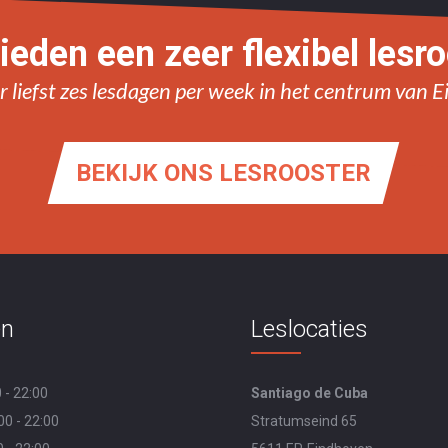
ieden een zeer flexibel lesr
 liefst zes lesdagen per week in het centrum van 
BEKIJK ONS LESROOSTER
en
Leslocaties
 - 22:00
Santiago de Cuba
0 - 22:00
Stratumseind 65