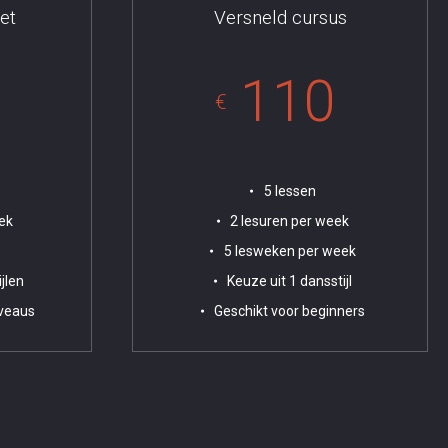
et
Versneld cursus
110
€
5 lessen
ek
2 lesuren per week
5 lesweken per week
jlen
Keuze uit 1 dansstijl
iveaus
Geschikt voor beginners