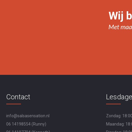
Wij b
Met maar
Contact
Lesdag
info@salsasensation.nl
Zondag: 18:00
06 14198554
(Runny)
Maandag: 18:0