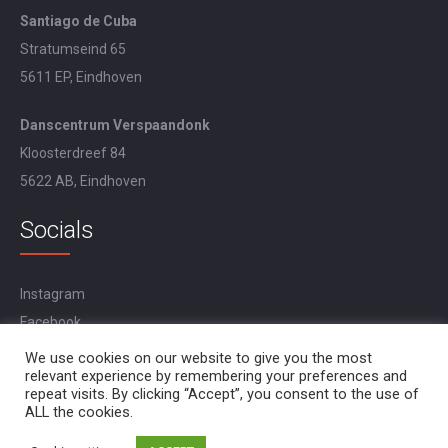
Santiago de Cuba
Stratumseind 65
5611 EP, Eindhoven
Danscentrum Verspaandonk
Kloosterdreef 84
5622 AB, Eindhoven
Socials
Instagram
Facebook
YouTube
We use cookies on our website to give you the most
relevant experience by remembering your preferences and
repeat visits. By clicking “Accept”, you consent to the use of
ALL the cookies.