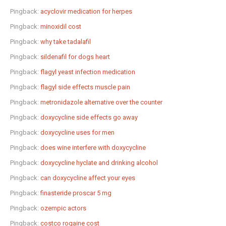
Pingback:
acyclovir medication for herpes
Pingback:
minoxidil cost
Pingback:
why take tadalafil
Pingback:
sildenafil for dogs heart
Pingback:
flagyl yeast infection medication
Pingback:
flagyl side effects muscle pain
Pingback:
metronidazole alternative over the counter
Pingback:
doxycycline side effects go away
Pingback:
doxycycline uses for men
Pingback:
does wine interfere with doxycycline
Pingback:
doxycycline hyclate and drinking alcohol
Pingback:
can doxycycline affect your eyes
Pingback:
finasteride proscar 5 mg
Pingback:
ozempic actors
Pingback:
costco rogaine cost