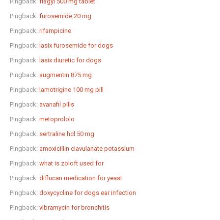
Pingback:
flagyl 500 mg tablet
Pingback:
furosemide 20 mg
Pingback:
rifampicine
Pingback:
lasix furosemide for dogs
Pingback:
lasix diuretic for dogs
Pingback:
augmentin 875 mg
Pingback:
lamotrigine 100 mg pill
Pingback:
avanafil pills
Pingback:
metoprololo
Pingback:
sertraline hcl 50 mg
Pingback:
amoxicillin clavulanate potassium
Pingback:
what is zoloft used for
Pingback:
diflucan medication for yeast
Pingback:
doxycycline for dogs ear infection
Pingback:
vibramycin for bronchitis