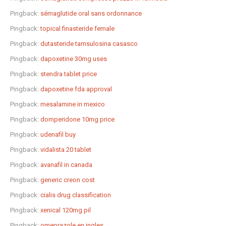
Pingback:
sémaglutide oral sans ordonnance
Pingback:
topical finasteride female
Pingback:
dutasteride tamsulosina casasco
Pingback:
dapoxetine 30mg uses
Pingback:
stendra tablet price
Pingback:
dapoxetine fda approval
Pingback:
mesalamine in mexico
Pingback:
domperidone 10mg price
Pingback:
udenafil buy
Pingback:
vidalista 20 tablet
Pingback:
avanafil in canada
Pingback:
generic creon cost
Pingback:
cialis drug classification
Pingback:
xenical 120mg pil
Pingback:
omeprazole en ingles