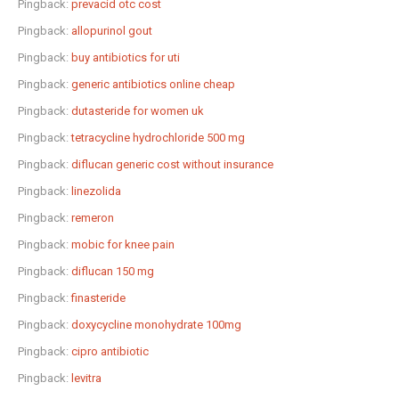
Pingback:
prevacid otc cost
Pingback:
allopurinol gout
Pingback:
buy antibiotics for uti
Pingback:
generic antibiotics online cheap
Pingback:
dutasteride for women uk
Pingback:
tetracycline hydrochloride 500 mg
Pingback:
diflucan generic cost without insurance
Pingback:
linezolida
Pingback:
remeron
Pingback:
mobic for knee pain
Pingback:
diflucan 150 mg
Pingback:
finasteride
Pingback:
doxycycline monohydrate 100mg
Pingback:
cipro antibiotic
Pingback:
levitra