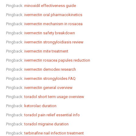
Pingback:
minoxidil effectiveness guide
Pingback:
ivermectin oral pharmacokinetics
Pingback:
ivermectin mechanism in rosacea
Pingback:
ivermectin safety breakdown
Pingback:
ivermectin strongyloidiasis review
Pingback:
ivermectin mite treatment
Pingback:
ivermectin rosacea papules reduction
Pingback:
ivermectin demodex research
Pingback:
ivermectin strongyloides FAQ
Pingback:
ivermectin general overview
Pingback:
toradol short term usage overview
Pingback:
ketorolac duration
Pingback:
toradol pain relief essential info
Pingback:
toradol migraine duration
Pingback:
terbinafine nail infection treatment