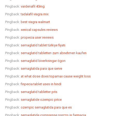
Pingback:
vardenafil 40mg
Pingback:
tadalafil viagra mix
Pingback:
best viagra walmart
Pingback:
xenical capsules reviews
Pingback:
propecia user reviews
Pingback:
semaglutid tablet türkiye fiyatı
Pingback:
semaglutid tabletten zum abnehmen kaufen
Pingback:
semaglutid biverkningar ögon
Pingback:
semaglutida para que serve
Pingback:
at what dose does topamax cause weight loss
Pingback:
finpecia tablet uses in hindi
Pingback:
semaglutid tabletter pris
Pingback:
semaglutide ozempic price
Pingback:
ozempic semaglutida para que es
Pingback:
semaglutide compresse prezzo in farmacia