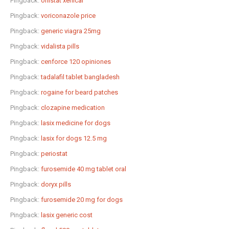
Pingback:
orlistat xenical
Pingback:
voriconazole price
Pingback:
generic viagra 25mg
Pingback:
vidalista pills
Pingback:
cenforce 120 opiniones
Pingback:
tadalafil tablet bangladesh
Pingback:
rogaine for beard patches
Pingback:
clozapine medication
Pingback:
lasix medicine for dogs
Pingback:
lasix for dogs 12.5 mg
Pingback:
periostat
Pingback:
furosemide 40 mg tablet oral
Pingback:
doryx pills
Pingback:
furosemide 20 mg for dogs
Pingback:
lasix generic cost