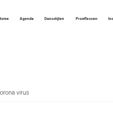
Home
Agenda
Dansstijlen
Proeflessen
In
Author:
salsasensation
Home
/
salsasensation
corona virus