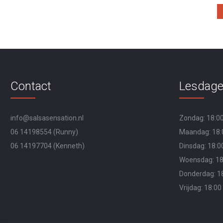
Contact
Lesdag
info@salsasensation.nl
Zondag: 18:00
06 14198554
(Runny)
Maandag: 18:0
06 14197704
(Kenneth)
Dinsdag: 18:00
Woensdag: 18:
Donderdag: 18
Vrijdag: 18:00