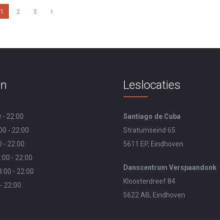
1
2
3
en
Leslocaties
 - 22:00
Santiago de Cuba
0 - 22:00
Stratumseind 65
 - 22:00
5611 EP, Eindhoven
00 - 22:00
Danscentrum Verspaandonk
:00 - 22:00
Kloosterdreef 84
 - 22:00
5622 AB, Eindhoven